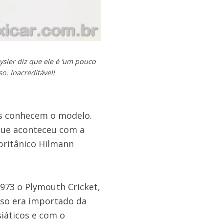
sler diz que ele é ‘um pouco
. Inacreditável!
os conhecem o modelo.
 que aconteceu com a
 britânico Hilmann
1973 o Plymouth Cricket,
aso era importado da
iáticos e com o