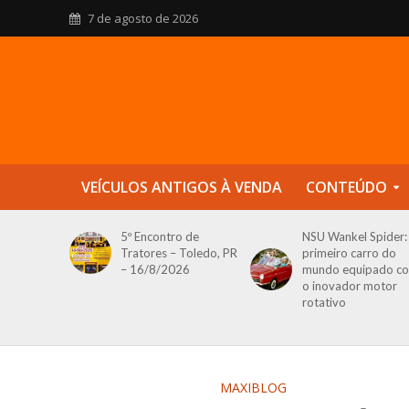
7 de agosto de 2026
VEÍCULOS ANTIGOS À VENDA
CONTEÚDO
5º Encontro de
NSU Wankel Spider:
Tratores – Toledo, PR
primeiro carro do
– 16/8/2026
mundo equipado c
o inovador motor
rotativo
MAXIBLOG