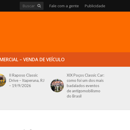
Fale com a gente
Publicidade
MERCIAL – VENDA DE VEÍCULO
II Raposo Classic
XIX Poços Classic Car:
Drive – Itaperuna, RJ
como foi um dos mais
– 19/9/2026
badalados eventos
de antigomobilismo
do Brasil