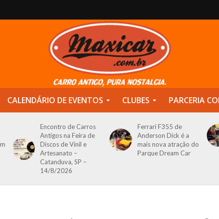
CALENDÁRIO DE EVENTOS
CLUBES
PARCERIA CO
Encontro de Carros
Ferrari F355 de
Antigos na Feira de
Anderson Dick é a
om
Discos de Vinil e
mais nova atração do
Artesanato –
Parque Dream Car
Catanduva, SP –
14/8/2026