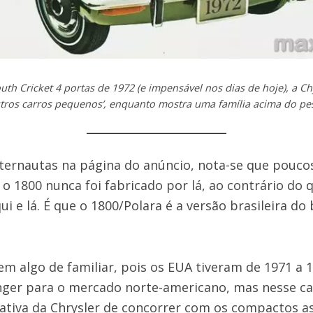
h Cricket 4 portas de 1972 (e impensável nos dias de hoje), a Chy
tros carros pequenos’, enquanto mostra uma família acima do peso
ternautas na página do anúncio, nota-se que pouc
 1800 nunca foi fabricado por lá, ao contrário do
ui e lá. É que o 1800/Polara é a versão brasileira do
m algo de familiar, pois os EUA tiveram de 1971 a 
enger para o mercado norte-americano, mas nesse c
tativa da Chrysler de concorrer com os compactos as