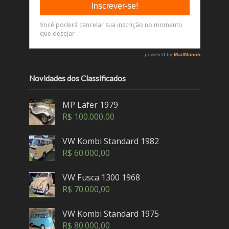
Novidades dos Classificados
MP Lafer 1979
R$
100.000,00
VW Kombi Standard 1982
R$
60.000,00
VW Fusca 1300 1968
R$
70.000,00
VW Kombi Standard 1975
R$
80.000,00