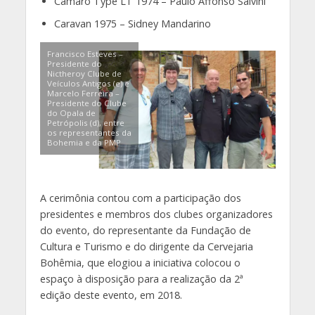
Camaro Type LT 1974 – Paulo Affonso Salvini
Caravan 1975 – Sidney Mandarino
Francisco Esteves –
Presidente do
Nictheroy Clube de
Veículos Antigos (e) e
Marcelo Ferreira –
Presidente do Clube
do Opala de
Petrópolis (d), entre
os representantes da
Bohemia e da PMP
A cerimônia contou com a participação dos
presidentes e membros dos clubes organizadores
do evento, do representante da Fundação de
Cultura e Turismo e do dirigente da Cervejaria
Bohêmia, que elogiou a iniciativa colocou o
espaço à disposição para a realização da 2ª
edição deste evento, em 2018.