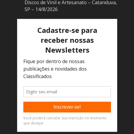
Discos de Vinil e Artesanato – Catanduva,
SP – 14/8/2026