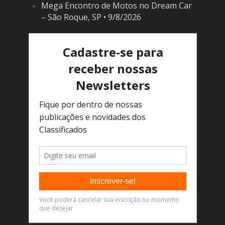
Mega Encontro de Motos no Dream Car
– São Roque, SP • 9/8/2026