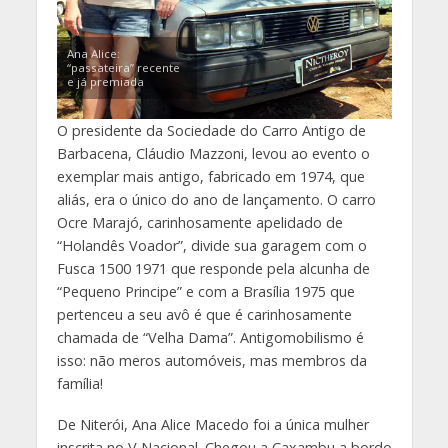
Ana Alice:
“passateira” recente
e já premiada
O presidente da Sociedade do Carro Antigo de
Barbacena, Cláudio Mazzoni, levou ao evento o
exemplar mais antigo, fabricado em 1974, que
aliás, era o único do ano de lançamento. O carro
Ocre Marajó, carinhosamente apelidado de
“Holandês Voador”, divide sua garagem com o
Fusca 1500 1971 que responde pela alcunha de
“Pequeno Principe” e com a Brasília 1975 que
pertenceu a seu avô é que é carinhosamente
chamada de “Velha Dama”. Antigomobilismo é
isso: não meros automóveis, mas membros da
família!
De Niterói, Ana Alice Macedo foi a única mulher
inscrita no V Nacional. Chegou a Caxambu a bordo