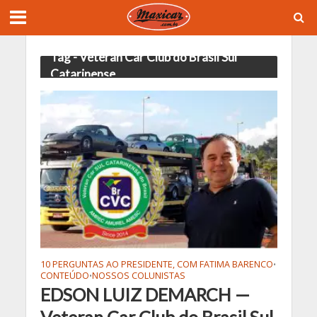
Tag - Veteran Car Club do Brasil Sul
Catarinense
10 PERGUNTAS AO PRESIDENTE, COM FATIMA BARENCO
•
CONTEÚDO
NOSSOS COLUNISTAS
•
EDSON LUIZ DEMARCH —
Veteran Car Club do Brasil Sul