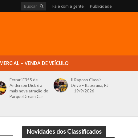
Fale com a gente
Publicidade
MERCIAL – VENDA DE VEÍCULO
Ferrari F355 de
II Raposo Classic
Anderson Dick é a
Drive – Itaperuna, RJ
mais nova atração do
– 19/9/2026
Parque Dream Car
Novidades dos Classificados