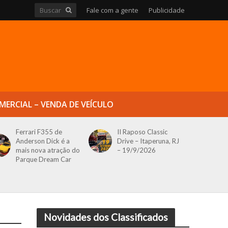
Fale com a gente
Publicidade
MERCIAL – VENDA DE VEÍCULO
Ferrari F355 de
II Raposo Classic
Anderson Dick é a
Drive – Itaperuna, RJ
mais nova atração do
– 19/9/2026
Parque Dream Car
Novidades dos Classificados