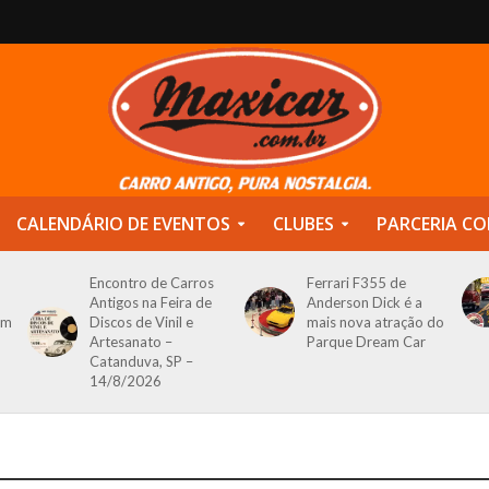
CALENDÁRIO DE EVENTOS
CLUBES
PARCERIA CO
Encontro de Carros
Ferrari F355 de
Antigos na Feira de
Anderson Dick é a
om
Discos de Vinil e
mais nova atração do
Artesanato –
Parque Dream Car
Catanduva, SP –
14/8/2026