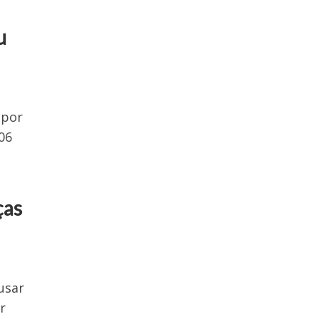
u
 por
06
ças
usar
r