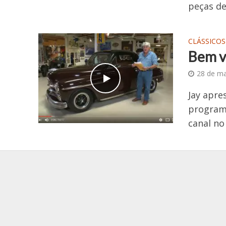
peças de
CLÁSSICOS
Bem v
28 de m
Jay apre
program
canal no