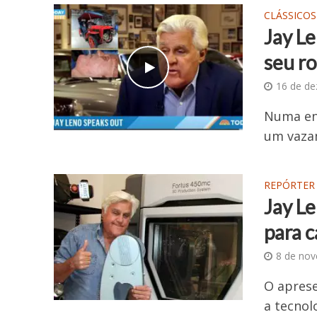
CLÁSSICOS
Jay L
seu r
16 de d
Numa ent
um vaza
REPÓRTER
Jay Le
para 
8 de no
O aprese
a tecnol