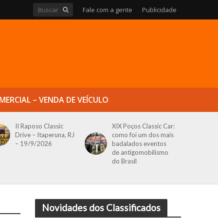
Fale com a gente
Publicidade
MERCIAL – VENDA DE VEÍCULO
II Raposo Classic
XIX Poços Classic Car:
Drive – Itaperuna, RJ
como foi um dos mais
– 19/9/2026
badalados eventos
de antigomobilismo
do Brasil
Novidades dos Classificados