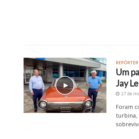
REPÓRTER
Um pa
Jay L
27 de m
Foram co
turbina,
sobreviv