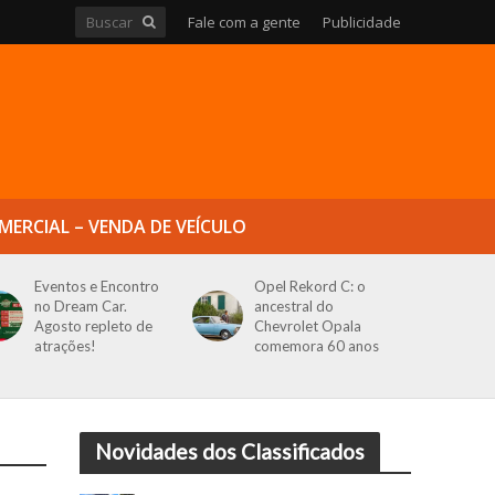
Fale com a gente
Publicidade
MERCIAL – VENDA DE VEÍCULO
Eventos e Encontro
Opel Rekord C: o
no Dream Car.
ancestral do
Agosto repleto de
Chevrolet Opala
atrações!
comemora 60 anos
Novidades dos Classificados