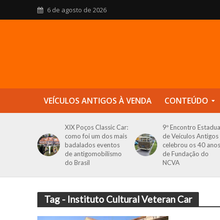
6 de agosto de 2026
VEÍCULOS ANTIGOS À VENDA
CONTEÚDO
XIX Poços Classic Car:
9º Encontro Estadua
como foi um dos mais
de Veículos Antigos
badalados eventos
celebrou os 40 ano
de antigomobilismo
de Fundação do
do Brasil
NCVA
Tag - Instituto Cultural Veteran Car