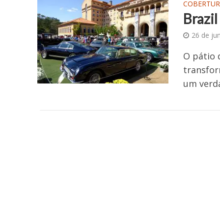
COBERTUR
Brazil
26 de ju
O pátio 
transfor
um verda