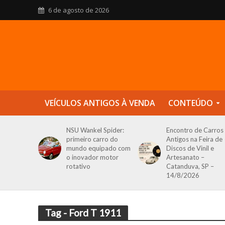
6 de agosto de 2026
VEÍCULOS ANTIGOS À VENDA
CONTEÚDO
NSU Wankel Spider:
Encontro de Carros
primeiro carro do
Antigos na Feira de
mundo equipado com
Discos de Vinil e
o inovador motor
Artesanato –
rotativo
Catanduva, SP –
14/8/2026
Tag - Ford T 1911