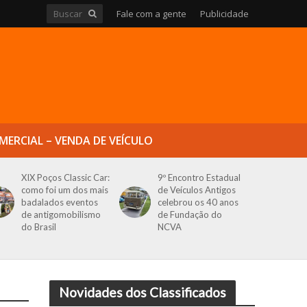
Fale com a gente
Publicidade
MERCIAL – VENDA DE VEÍCULO
XIX Poços Classic Car:
9º Encontro Estadual
como foi um dos mais
de Veículos Antigos
badalados eventos
celebrou os 40 anos
de antigomobilismo
de Fundação do
do Brasil
NCVA
Novidades dos Classificados