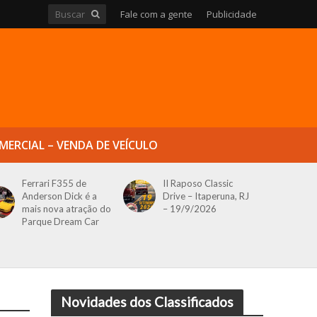
Fale com a gente
Publicidade
MERCIAL – VENDA DE VEÍCULO
Ferrari F355 de
II Raposo Classic
Anderson Dick é a
Drive – Itaperuna, RJ
mais nova atração do
– 19/9/2026
Parque Dream Car
Novidades dos Classificados