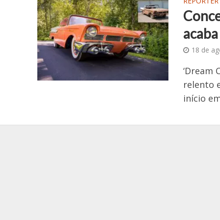
REPÓRTER
Conce
acaba
18 de ag
‘Dream C
relento 
início e