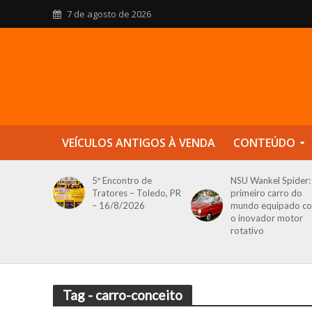
7 de agosto de 2026
VEÍCULOS ANTIGOS À VENDA
CONTEÚDO
5º Encontro de
NSU Wankel Spider:
Tratores – Toledo, PR
primeiro carro do
– 16/8/2026
mundo equipado c
o inovador motor
rotativo
Tag - carro-conceito