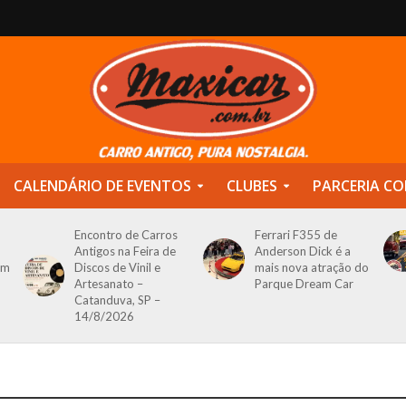
CALENDÁRIO DE EVENTOS
CLUBES
PARCERIA CO
Encontro de Carros
Ferrari F355 de
Antigos na Feira de
Anderson Dick é a
om
Discos de Vinil e
mais nova atração do
Artesanato –
Parque Dream Car
Catanduva, SP –
14/8/2026