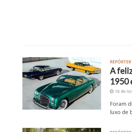
REPÓRTER
A feli
1950 
16 de n
Foram di
luxo de 