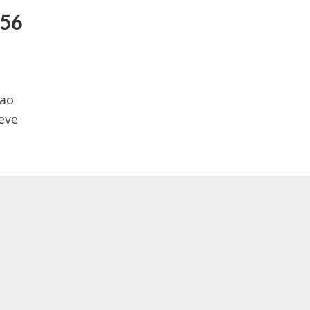
956
 ao
eve