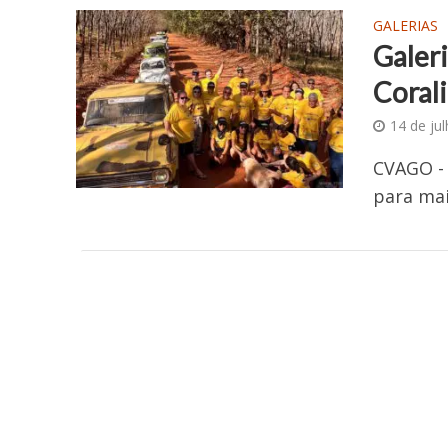
GALERIAS
Galer
Coral
14 de ju
CVAGO - 
para mai