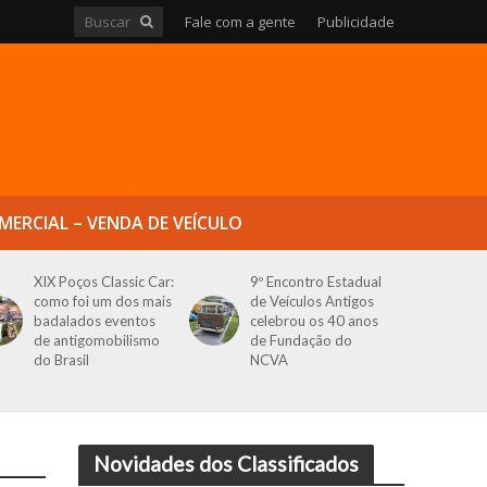
Fale com a gente
Publicidade
MERCIAL – VENDA DE VEÍCULO
XIX Poços Classic Car:
9º Encontro Estadual
como foi um dos mais
de Veículos Antigos
badalados eventos
celebrou os 40 anos
de antigomobilismo
de Fundação do
do Brasil
NCVA
Novidades dos Classificados