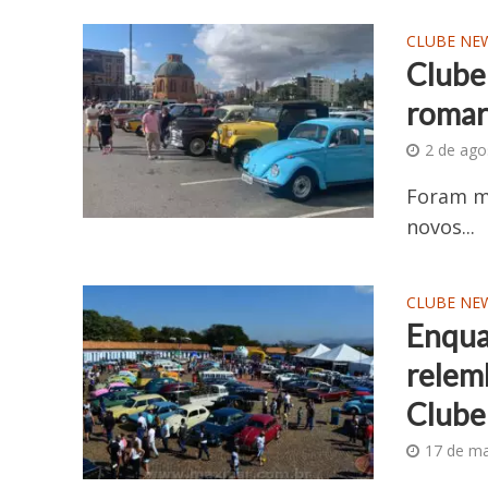
CLUBE NE
Clube
romari
2 de ago
Foram ma
novos...
CLUBE NE
Enqua
relem
Clube
17 de ma