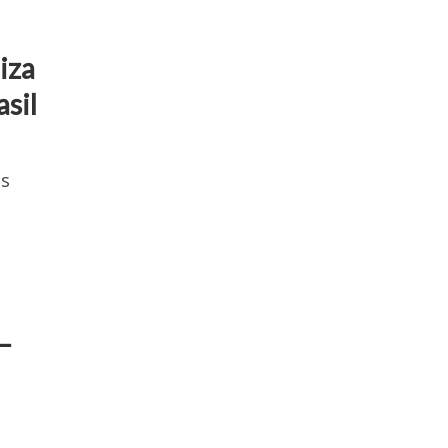
iza
asil
os
–