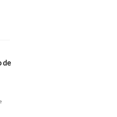
o de
e