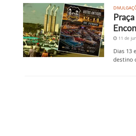
DIVULGAÇ
Praça 
Encon
11 de ju
Dias 13 
destino 