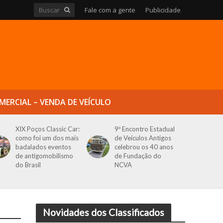
Fale com a gente
Publicidade
MERCIAL – VENDA DE VEÍCULO
XIX Poços Classic Car:
9º Encontro Estadual
como foi um dos mais
de Veículos Antigos
badalados eventos
celebrou os 40 anos
de antigomobilismo
de Fundação do
do Brasil
NCVA
Novidades dos Classificados