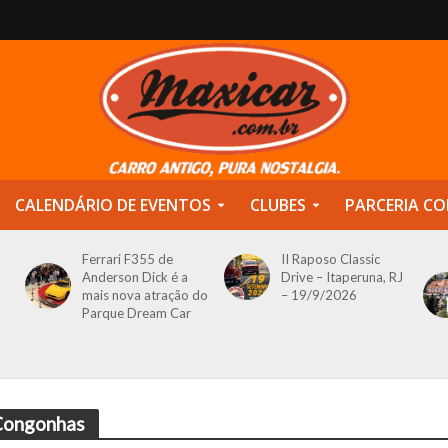
CALENDÁRIO DE EVENTOS
CLUBES
PARCERIA CO
Ferrari F355 de
II Raposo Classic
Anderson Dick é a
Drive – Itaperuna, RJ
mais nova atração do
– 19/9/2026
Parque Dream Car
 Congonhas