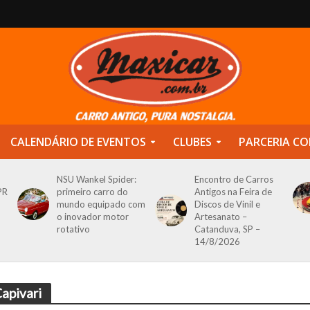
CALENDÁRIO DE EVENTOS
CLUBES
PARCERIA CO
NSU Wankel Spider:
Encontro de Carros
PR
primeiro carro do
Antigos na Feira de
mundo equipado com
Discos de Vinil e
o inovador motor
Artesanato –
rotativo
Catanduva, SP –
14/8/2026
apivari