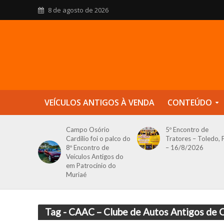
8 de agosto de 2026
VEÍCULOS ANTIGOS À VENDA
CONTEÚDO
Campo Osório
5º Encontro de
Cardilio foi o palco do
Tratores – Toledo, 
8º Encontro de
– 16/8/2026
Veículos Antigos do
em Patrocínio do
Muriaé
Tag - CAAC – Clube de Autos Antigos de C