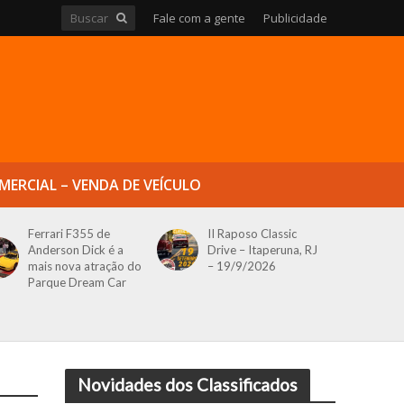
Fale com a gente
Publicidade
MERCIAL – VENDA DE VEÍCULO
Ferrari F355 de
II Raposo Classic
Anderson Dick é a
Drive – Itaperuna, RJ
mais nova atração do
– 19/9/2026
Parque Dream Car
Novidades dos Classificados