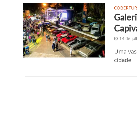
COBERTUR
Galer
Capiva
14 de ju
Uma vast
cidade