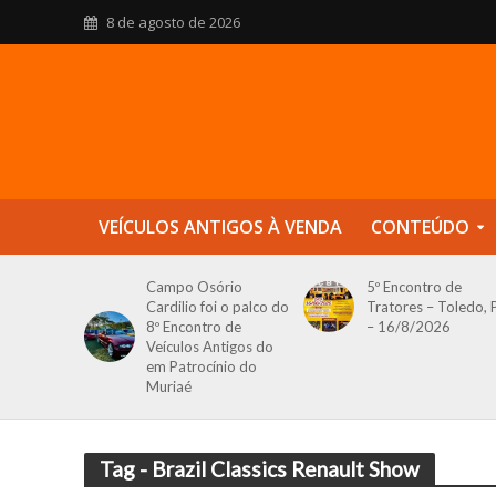
8 de agosto de 2026
VEÍCULOS ANTIGOS À VENDA
CONTEÚDO
Campo Osório
5º Encontro de
Cardilio foi o palco do
Tratores – Toledo, 
8º Encontro de
– 16/8/2026
Veículos Antigos do
em Patrocínio do
Muriaé
Tag - Brazil Classics Renault Show