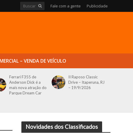
Fale com a gente
Publicidade
MERCIAL – VENDA DE VEÍCULO
Ferrari F355 de
II Raposo Classic
Anderson Dick é a
Drive – Itaperuna, RJ
mais nova atração do
– 19/9/2026
Parque Dream Car
Novidades dos Classificados