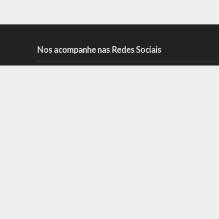
Nos acompanhe nas Redes Sociais
As mais recentes
Campo Osório Cardilio foi o palco do 8º
Encontro de Veículos Antigos do em
Patrocínio do Muriaé
5º Encontro de Tratores – Toledo, PR –
16/8/2026