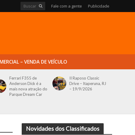
Fale com a gente
Publicidade
MERCIAL – VENDA DE VEÍCULO
Ferrari F355 de
II Raposo Classic
Anderson Dick é a
Drive – Itaperuna, RJ
mais nova atração do
– 19/9/2026
Parque Dream Car
Novidades dos Classificados