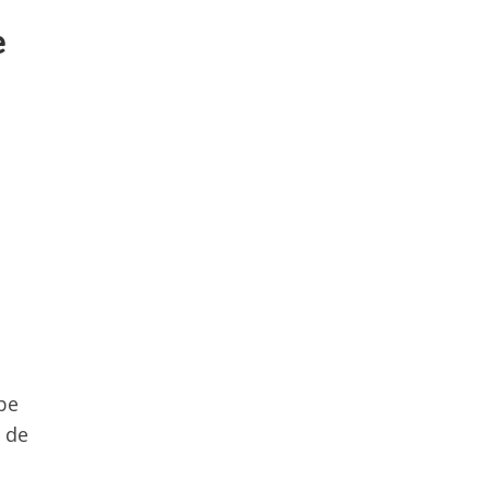
e
be
 de