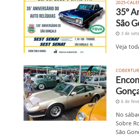
2025
CALE
•
35° A
São G
3 de set
Veja tod
COBERTUR
Encon
Gonça
6 de fev
No sábad
Sobre Ro
São Gonç