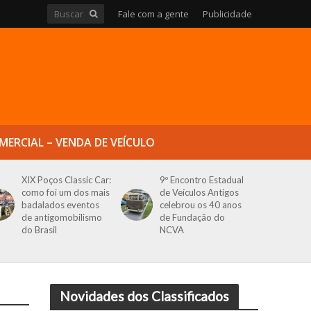
Fale com a gente
Publicidade
MERCIAL – VENDA DE VEÍCULO
XIX Poços Classic Car:
9º Encontro Estadual
como foi um dos mais
de Veículos Antigos
badalados eventos
celebrou os 40 anos
de antigomobilismo
de Fundação do
do Brasil
NCVA
Novidades dos Classificados