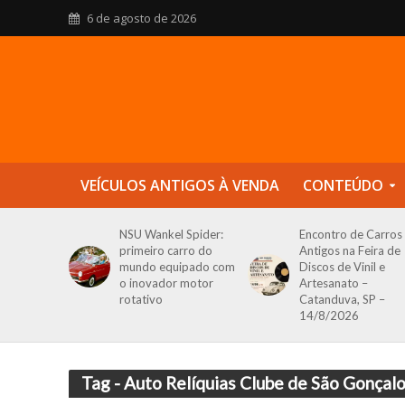
6 de agosto de 2026
VEÍCULOS ANTIGOS À VENDA
CONTEÚDO
NSU Wankel Spider:
Encontro de Carros
primeiro carro do
Antigos na Feira de
mundo equipado com
Discos de Vinil e
o inovador motor
Artesanato –
rotativo
Catanduva, SP –
14/8/2026
Tag - Auto Relíquias Clube de São Gonçal