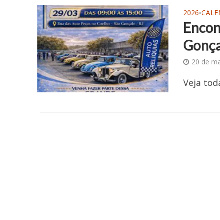
2026
CALE
•
Encon
Gonça
20 de m
Veja tod