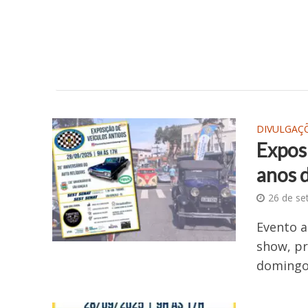
DIVULGAÇ
Expos
anos 
26 de se
Evento a
show, pr
domingo 