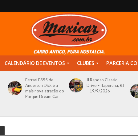
CALENDÁRIO DE EVENTOS
CLUBES
PARCERIA CO
Ferrari F355 de
II Raposo Classic
Anderson Dick é a
Drive – Itaperuna, RJ
mais nova atração do
– 19/9/2026
Parque Dream Car
o