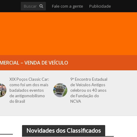
Fale com a gente
Publicidade
MERCIAL – VENDA DE VEÍCULO
XIX Poços Classic Car:
9º Encontro Estadual
como foi um dos mais
de Veículos Antigos
badalados eventos
celebrou os 40 anos
de antigomobilismo
de Fundação do
do Brasil
NCVA
Novidades dos Classificados