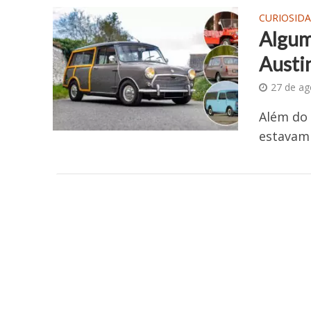
CURIOSID
Algum
Austi
27 de ag
Além do 
estavam 