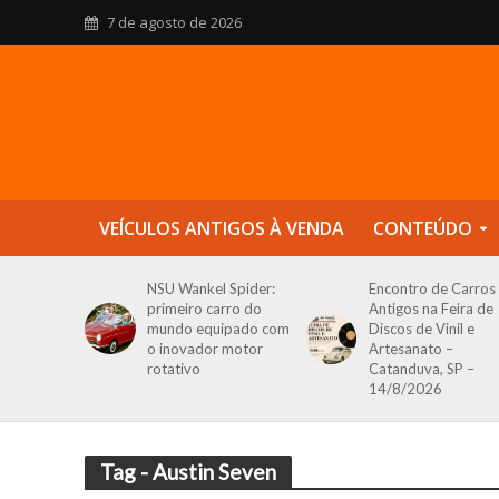
7 de agosto de 2026
VEÍCULOS ANTIGOS À VENDA
CONTEÚDO
NSU Wankel Spider:
Encontro de Carros
primeiro carro do
Antigos na Feira de
mundo equipado com
Discos de Vinil e
o inovador motor
Artesanato –
rotativo
Catanduva, SP –
14/8/2026
Tag - Austin Seven