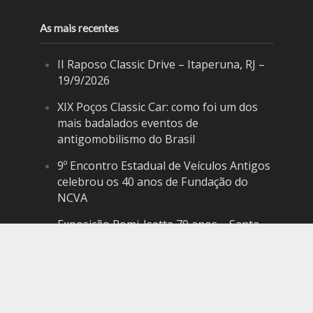
As mais recentes
II Raposo Classic Drive – Itaperuna, RJ –
19/9/2026
XIX Poços Classic Car: como foi um dos
mais badalados eventos de
antigomobilismo do Brasil
9º Encontro Estadual de Veículos Antigos
celebrou os 40 anos de Fundação do
NCVA
Exposição Romi-Isetta 70 anos – Santa
Bárbara d’Oeste, SP – 14 a 30/8/2026