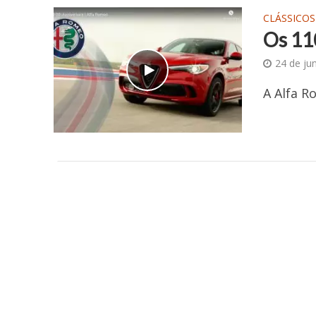
CLÁSSICOS
Os 110
24 de ju
A Alfa R