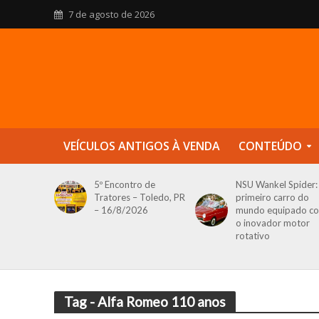
7 de agosto de 2026
VEÍCULOS ANTIGOS À VENDA
CONTEÚDO
5º Encontro de
NSU Wankel Spider:
Tratores – Toledo, PR
primeiro carro do
– 16/8/2026
mundo equipado c
o inovador motor
rotativo
Tag - Alfa Romeo 110 anos