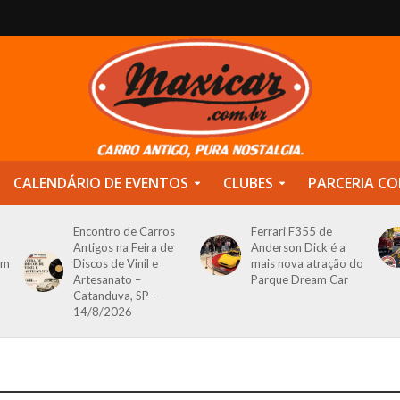
CALENDÁRIO DE EVENTOS
CLUBES
PARCERIA CO
Encontro de Carros
Ferrari F355 de
Antigos na Feira de
Anderson Dick é a
om
Discos de Vinil e
mais nova atração do
Artesanato –
Parque Dream Car
Catanduva, SP –
14/8/2026