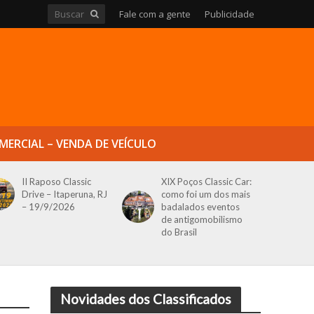
Fale com a gente
Publicidade
MERCIAL – VENDA DE VEÍCULO
II Raposo Classic
XIX Poços Classic Car:
Drive – Itaperuna, RJ
como foi um dos mais
– 19/9/2026
badalados eventos
de antigomobilismo
do Brasil
Novidades dos Classificados