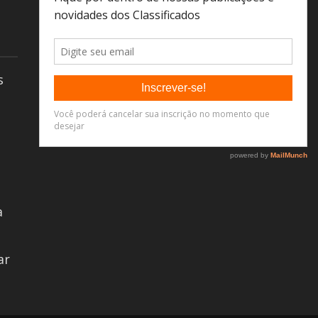
s
a
ar