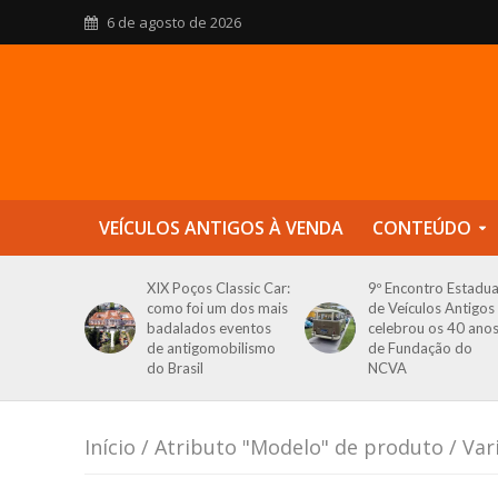
6 de agosto de 2026
VEÍCULOS ANTIGOS À VENDA
CONTEÚDO
XIX Poços Classic Car:
9º Encontro Estadua
como foi um dos mais
de Veículos Antigos
badalados eventos
celebrou os 40 ano
de antigomobilismo
de Fundação do
do Brasil
NCVA
Início
/ Atributo "Modelo" de produto / Var