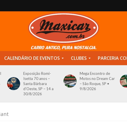
CALENDÁRIO DE EVENTOS
CLUBES
PARCERIA CO
l
Exposição Romi-
Mega Encontro de
Isetta 70 anos –
Motos no Dream Car
s
Santa Bárbara
– São Roque, SP •
d’Oeste, SP – 14 a
9/8/2026
30/8/2026
iant