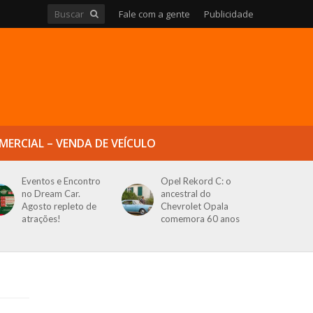
Fale com a gente
Publicidade
MERCIAL – VENDA DE VEÍCULO
Eventos e Encontro
Opel Rekord C: o
no Dream Car.
ancestral do
Agosto repleto de
Chevrolet Opala
atrações!
comemora 60 anos