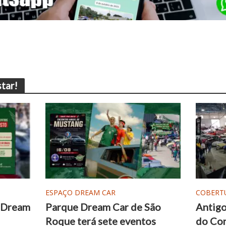
tar!
ESPAÇO DREAM CAR
COBERT
o Dream
Parque Dream Car de São
Antigo
Roque terá sete eventos
do Con