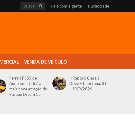
Fale com a gente
Publicidade
MERCIAL – VENDA DE VEÍCULO
Ferrari F355 de
II Raposo Classic
Anderson Dick é a
Drive – Itaperuna, RJ
mais nova atração do
– 19/9/2026
Parque Dream Car