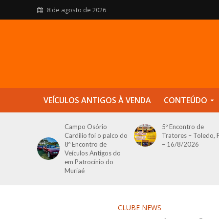
8 de agosto de 2026
VEÍCULOS ANTIGOS À VENDA
CONTEÚDO
Campo Osório
5º Encontro de
Cardilio foi o palco do
Tratores – Toledo, 
8º Encontro de
– 16/8/2026
Veículos Antigos do
em Patrocínio do
Muriaé
CLUBE NEWS