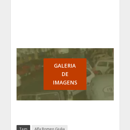
GALERIA
DE
IMAGENS
Tags
Alfa Romeo Giulia