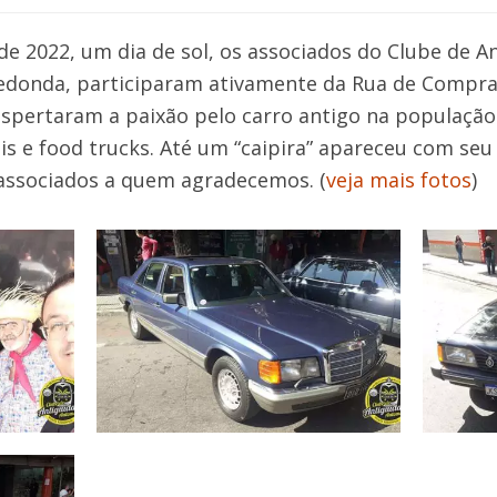
 de 2022, um dia de sol, os associados do Clube de A
edonda, participaram ativamente da Rua de Compra
despertaram a paixão pelo carro antigo na populaçã
is e food trucks. Até um “caipira” apareceu com seu
 associados a quem agradecemos. (
veja mais fotos
)