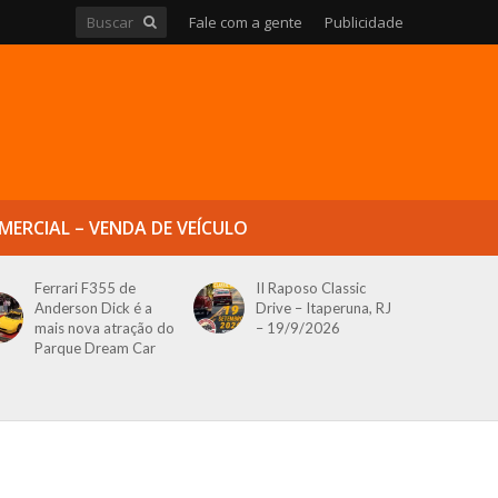
Fale com a gente
Publicidade
MERCIAL – VENDA DE VEÍCULO
Ferrari F355 de
II Raposo Classic
Anderson Dick é a
Drive – Itaperuna, RJ
mais nova atração do
– 19/9/2026
Parque Dream Car