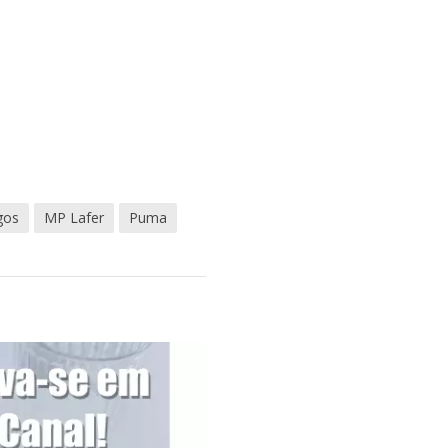
gos
MP Lafer
Puma