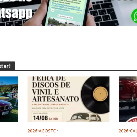
tar!
2026
•
AGOSTO
•
2026
•
CA