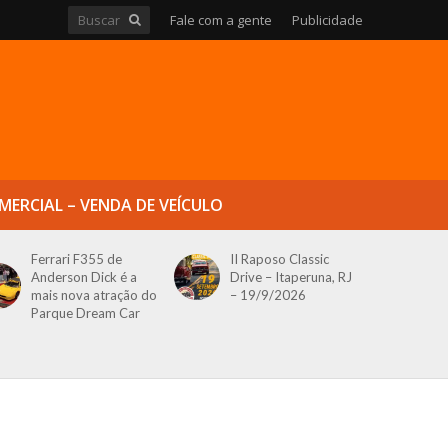
Fale com a gente
Publicidade
MERCIAL – VENDA DE VEÍCULO
Ferrari F355 de
II Raposo Classic
Anderson Dick é a
Drive – Itaperuna, RJ
mais nova atração do
– 19/9/2026
Parque Dream Car