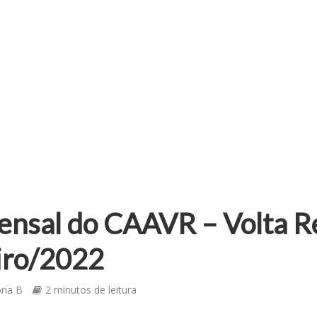
ensal do CAAVR – Volta R
iro/2022
oria B
2 minutos de leitura