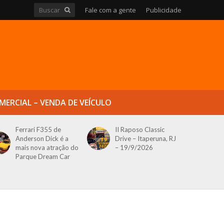
Fale com a gente
Publicidade
MERCIAL – VENDA DE VEÍCULO
Ferrari F355 de
II Raposo Classic
Anderson Dick é a
Drive – Itaperuna, RJ
mais nova atração do
– 19/9/2026
Parque Dream Car