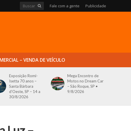
Fale com a gente
Publicidade
MERCIAL – VENDA DE VEÍCULO
Exposição Romi-
Mega Encontro de
Isetta 70 anos –
Motos no Dream Car
Santa Bárbara
– São Roque, SP •
d’Oeste, SP – 14 a
9/8/2026
30/8/2026
a Luz –