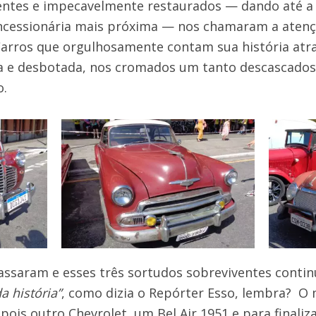
entes e impecavelmente restaurados — dando até a
ncessionária mais próxima — nos chamaram a atençã
Carros que orgulhosamente contam sua história atr
a e desbotada, nos cromados um tanto descascados 
o.
assaram e esses três sortudos sobreviventes conti
a história”
, como dizia o Repórter Esso, lembra? O 
pois outro Chevrolet, um Bel Air 1951 e para finali