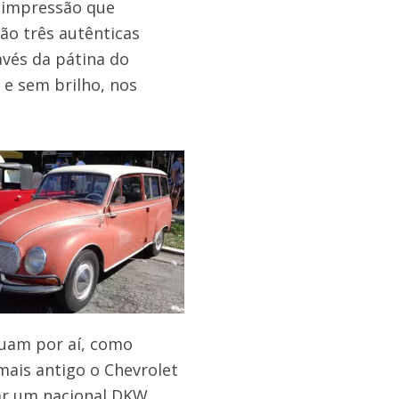
 impressão que
o três autênticas
avés da pátina do
e sem brilho, nos
nuam por aí, como
mais antigo o Chevrolet
zar um nacional DKW