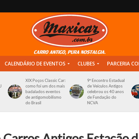
CALENDÁRIO DE EVENTOS
CLUBES
PARCERIA CO
XIX Poços Classic Car:
9º Encontro Estadual
J
como foi um dos mais
de Veículos Antigos
badalados eventos
celebrou os 40 anos
de antigomobilismo
de Fundação do
do Brasil
NCVA
 Carros Antigos Estação d