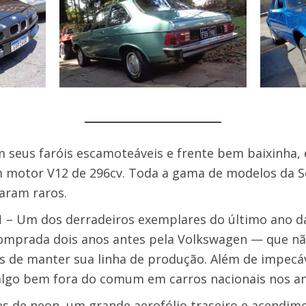
 seus faróis escamoteáveis e frente bem baixinha,
 motor V12 de 296cv. Toda a gama de modelos da Sé
aram raros.
1
– Um dos derradeiros exemplares do último ano da 
comprada dois anos antes pela Volkswagen — que n
s de manter sua linha de produção. Além de impecáv
lgo bem fora do comum em carros nacionais nos an
s de neon, um grande aerofólio traseiro e acendim