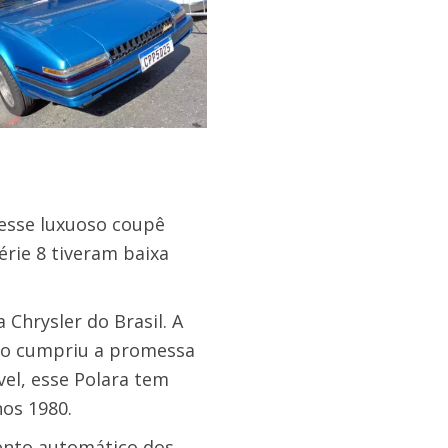
 esse luxuoso coupê
rie 8 tiveram baixa
Chrysler do Brasil. A
ão cumpriu a promessa
el, esse Polara tem
os 1980.
ento automático dos