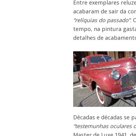
Entre exemplares reluz
acabaram de sair da co
“relíquias do passado”
. 
tempo, na pintura gast
detalhes de acabament
Décadas e décadas se p
“testemunhas oculares d
Master de Luxe 1941, de