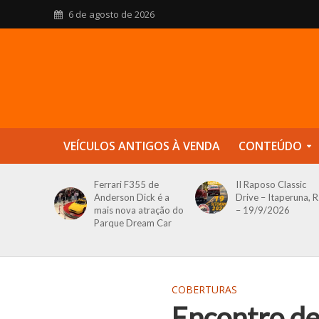
6 de agosto de 2026
VEÍCULOS ANTIGOS À VENDA
CONTEÚDO
Ferrari F355 de
II Raposo Classic
Anderson Dick é a
Drive – Itaperuna, R
mais nova atração do
– 19/9/2026
Parque Dream Car
COBERTURAS
Encontro de