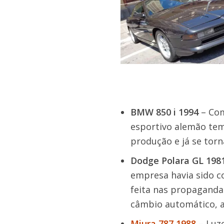
BMW 850 i 1994
– Com
esportivo alemão tem
produção e já se torn
Dodge Polara GL 198
empresa havia sido 
feita nas propaganda
câmbio automático, a
Miura 787 1988
– Luze