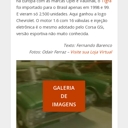
na Europa com as marcas Opel e Vauxhall, o
Tigra
foi importado para o Brasil apenas em 1998 e 99.
E vieram só 2.500 unidades. Aqui ganhou a logo
Chevrolet. O motor 1.6 com 16 válvulas e injeção
eletrônica é o mesmo adotado pelo Corsa GSi,
versão esportiva não muito conhecida.
Texto: Fernando Barenco
Fotos: Odair Ferraz –
Visite sua Loja Virtual
GALERIA
DE
IMAGENS