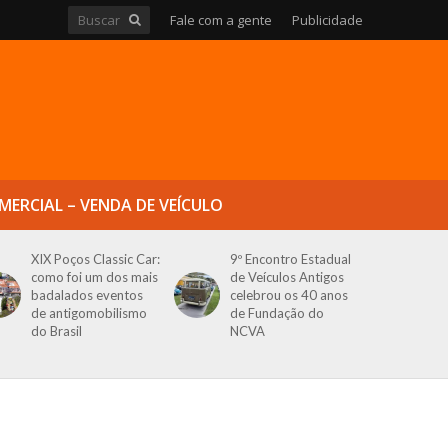
Fale com a gente
Publicidade
MERCIAL – VENDA DE VEÍCULO
XIX Poços Classic Car:
9º Encontro Estadual
como foi um dos mais
de Veículos Antigos
badalados eventos
celebrou os 40 anos
de antigomobilismo
de Fundação do
do Brasil
NCVA