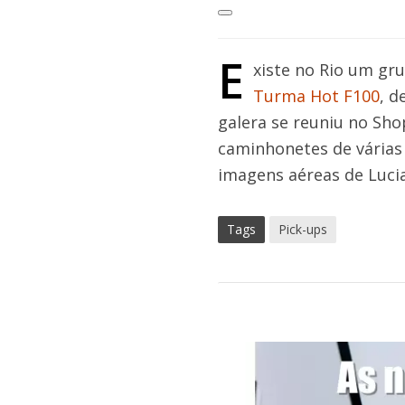
E
xiste no Rio um gr
Turma Hot F100
, d
galera se reuniu no Sh
caminhonetes de várias
imagens aéreas de Lucia
Tags
Pick-ups