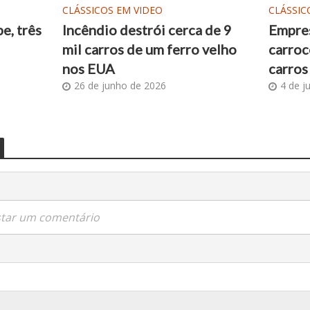
CLÁSSICOS EM VIDEO
CLÁSSIC
e, três
Incêndio destrói cerca de 9
Empres
mil carros de um ferro velho
carroc
nos EUA
carros
26 de junho de 2026
4 de j
star um comentário