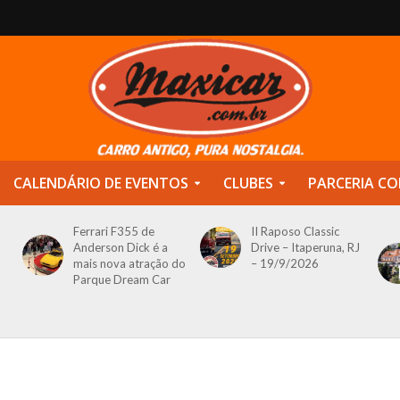
CALENDÁRIO DE EVENTOS
CLUBES
PARCERIA CO
Ferrari F355 de
II Raposo Classic
Anderson Dick é a
Drive – Itaperuna, RJ
mais nova atração do
– 19/9/2026
Parque Dream Car