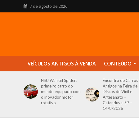
7 de agosto de 2026
VEÍCULOS ANTIGOS À VENDA
CONTEÚDO
NSU Wankel Spider:
Encontro de Carros
primeiro carro do
Antigos na Feira de
mundo equipado com
Discos de Vinil e
o inovador motor
Artesanato –
rotativo
Catanduva, SP –
14/8/2026