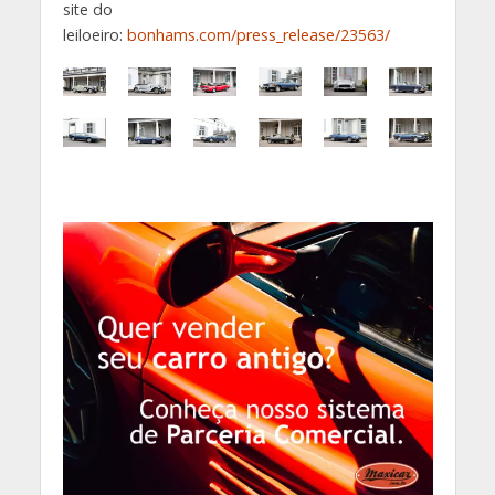
site do
leiloeiro:
bonhams.com/press_release/23563/