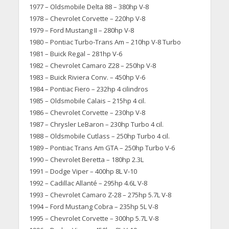
1977 – Oldsmobile Delta 88 – 380hp V-8
1978 – Chevrolet Corvette – 220hp V-8
1979 – Ford Mustang II – 280hp V-8
1980 – Pontiac Turbo-Trans Am – 210hp V-8 Turbo
1981 – Buick Regal – 281hp V-6
1982 – Chevrolet Camaro Z28 – 250hp V-8
1983 – Buick Riviera Conv. – 450hp V-6
1984 – Pontiac Fiero – 232hp 4 cilindros
1985 – Oldsmobile Calais – 215hp 4 cil.
1986 – Chevrolet Corvette – 230hp V-8
1987 – Chrysler LeBaron – 230hp Turbo 4 cil.
1988 – Oldsmobile Cutlass – 250hp Turbo 4 cil.
1989 – Pontiac Trans Am GTA – 250hp Turbo V-6
1990 – Chevrolet Beretta – 180hp 2.3L
1991 – Dodge Viper – 400hp 8L V-10
1992 – Cadillac Allanté – 295hp 4.6L V-8
1993 – Chevrolet Camaro Z-28 – 275hp 5.7L V-8
1994 – Ford Mustang Cobra – 235hp 5L V-8
1995 – Chevrolet Corvette – 300hp 5.7L V-8