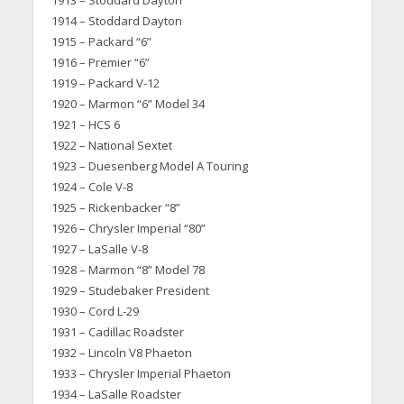
1913 – Stoddard Dayton
1914 – Stoddard Dayton
1915 – Packard “6”
1916 – Premier “6”
1919 – Packard V-12
1920 – Marmon “6” Model 34
1921 – HCS 6
1922 – National Sextet
1923 – Duesenberg Model A Touring
1924 – Cole V-8
1925 – Rickenbacker “8”
1926 – Chrysler Imperial “80”
1927 – LaSalle V-8
1928 – Marmon “8” Model 78
1929 – Studebaker President
1930 – Cord L-29
1931 – Cadillac Roadster
1932 – Lincoln V8 Phaeton
1933 – Chrysler Imperial Phaeton
1934 – LaSalle Roadster