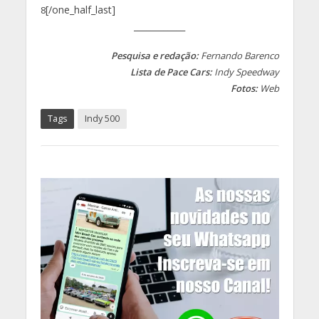
[/one_half_last]
8
____________
Pesquisa e redação:
Fernando Barenco
Lista de Pace Cars:
Indy Speedway
Fotos:
Web
Tags
Indy 500