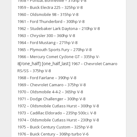
1958 – Pontiac Bonneville – 310hp V-8
1959 – Buick Electra 225 – 325hp V-8
1960 – Oldsmobile 98 – 315hp V-8
1961 – Ford Thunderbird – 300hp V-8
1962 – Studebaker Lark Daytona – 210hp V-8
1963 – Chrysler 300 – 360hp V-8
1964 – Ford Mustang – 271hp V-8
1965 – Plymouth Sports Fury – 270hp V-8
1966 – Mercury Comet Cyclone GT – 335hp V-
[/one_half] [one_half_last]
8
1967 – Chevrolet Camaro
RS/SS – 375hp V-8
1968 – Ford Fairlane – 390hp V-8
1969 – Chevrolet Camaro – 375hp V-8
1970 – Oldsmobile 4-4-2 – 365hp V-8
1971 – Dodge Challenger – 300hp V-8
1972 – Oldsmobile Cutlass Hurst – 300hp V-8
1973 – Cadillac Eldorado – 235hp 500c.i. V-8
1974 – Oldsmobile Cutlass Hurst – 230hp V-8
1975 – Buick Century Custom – 325hp V-8
1976 – Buick Century – 306hp turbo V-6