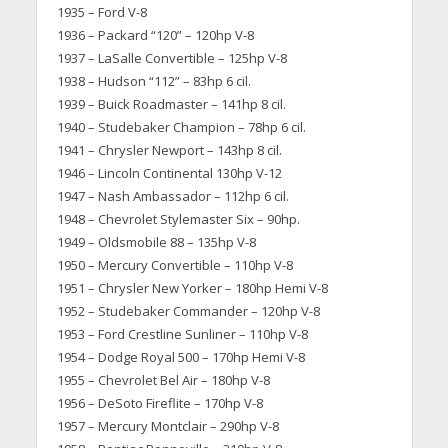
1935 – Ford V-8
1936 – Packard “120” – 120hp V-8
1937 – LaSalle Convertible – 125hp V-8
1938 – Hudson “112” – 83hp 6 cil.
1939 – Buick Roadmaster – 141hp 8 cil.
1940 – Studebaker Champion – 78hp 6 cil.
1941 – Chrysler Newport – 143hp 8 cil.
1946 – Lincoln Continental 130hp V-12
1947 – Nash Ambassador – 112hp 6 cil.
1948 – Chevrolet Stylemaster Six – 90hp.
1949 – Oldsmobile 88 – 135hp V-8
1950 – Mercury Convertible – 110hp V-8
1951 – Chrysler New Yorker – 180hp Hemi V-8
1952 – Studebaker Commander – 120hp V-8
1953 – Ford Crestline Sunliner – 110hp V-8
1954 – Dodge Royal 500 – 170hp Hemi V-8
1955 – Chevrolet Bel Air – 180hp V-8
1956 – DeSoto Fireflite – 170hp V-8
1957 – Mercury Montclair – 290hp V-8