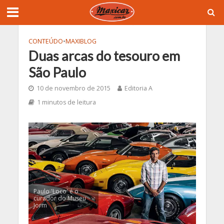
CONTEÚDO
•
MAXIBLOG
Duas arcas do tesouro em
São Paulo
10 de novembro de 2015
Editoria A
1 minutos de leitura
Paulo 'Loco' é o
curador do Museu
Jorm