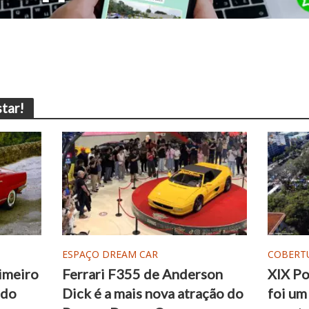
tar!
ESPAÇO DREAM CAR
COBERT
imeiro
Ferrari F355 de Anderson
XIX Po
ado
Dick é a mais nova atração do
foi um