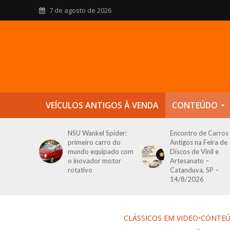
7 de agosto de 2026
VEÍCULOS ANTIGOS À VENDA
CONTEÚDO
NSU Wankel Spider:
Encontro de Carros
primeiro carro do
Antigos na Feira de
mundo equipado com
Discos de Vinil e
o inovador motor
Artesanato –
rotativo
Catanduva, SP –
14/8/2026
CLÁSSICOS EM VIDEO
•
CONTE