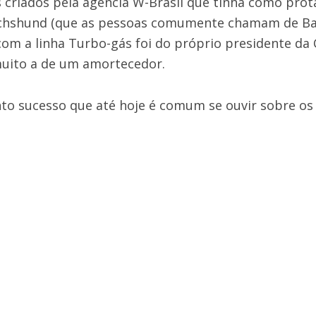
s criados pela agência W-Brasil que tinha como pro
chshund (que as pessoas comumente chamam de Bass
com a linha Turbo-gás foi do próprio presidente da 
uito a de um amortecedor.
nto sucesso que até hoje é comum se ouvir sobre o