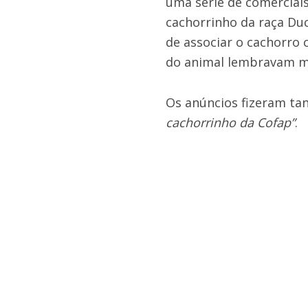
uma série de comerciai
cachorrinho da raça Du
de associar o cachorro 
do animal lembravam m
Os anúncios fizeram ta
cachorrinho da Cofap”
.