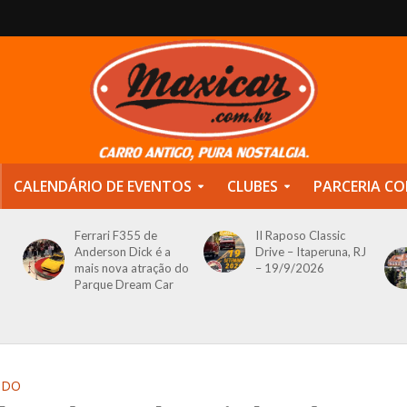
CALENDÁRIO DE EVENTOS
CLUBES
PARCERIA CO
Ferrari F355 de
II Raposo Classic
Anderson Dick é a
Drive – Itaperuna, RJ
mais nova atração do
– 19/9/2026
Parque Dream Car
ÚDO