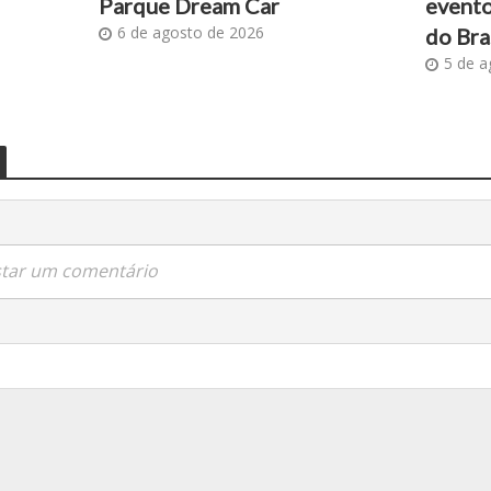
Parque Dream Car
evento
6 de agosto de 2026
do Bra
5 de a
star um comentário