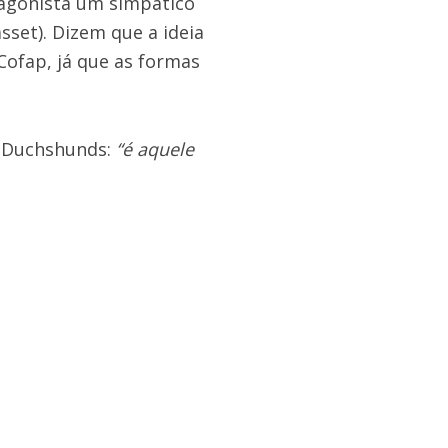
tagonista um simpático
et). Dizem que a ideia
Cofap, já que as formas
s Duchshunds:
“é aquele