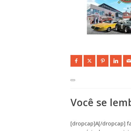
Você se lem
[dropcap]A[/dropcap] fa