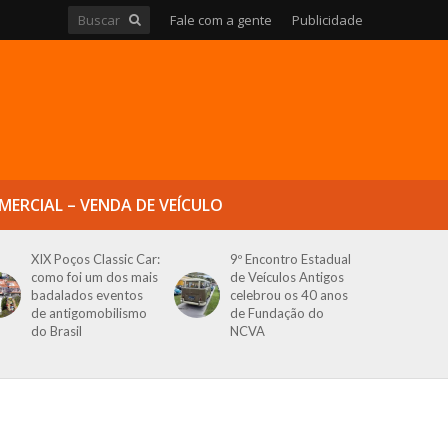
Fale com a gente
Publicidade
MERCIAL – VENDA DE VEÍCULO
XIX Poços Classic Car:
9º Encontro Estadual
como foi um dos mais
de Veículos Antigos
badalados eventos
celebrou os 40 anos
de antigomobilismo
de Fundação do
do Brasil
NCVA