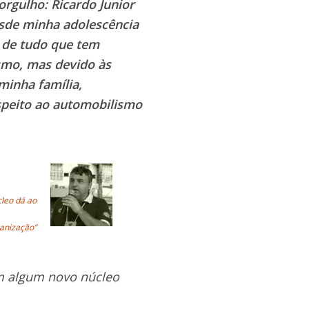
rgulho: Ricardo Junior
esde minha adolescência
 de tudo que tem
smo, mas devido às
minha família,
speito ao automobilismo
cleo dá ao
ganização”
em algum novo núcleo