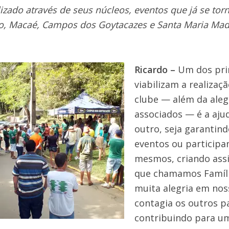
zado através de seus núcleos, eventos que já se to
, Macaé, Campos dos Goytacazes e Santa Maria Mad
Ricardo –
Um dos prin
viabilizam a realizaç
clube — além da aleg
associados — é a aju
outro, seja garantin
eventos ou participa
mesmos, criando ass
que chamamos Família
muita alegria em nos
contagia os outros pa
contribuindo para um