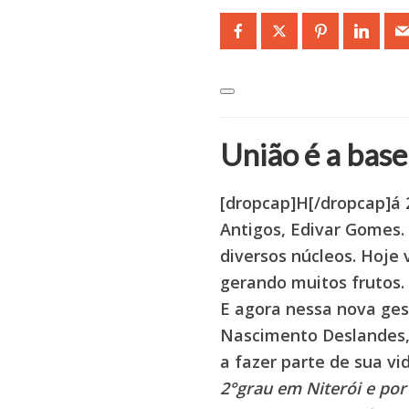
União é a base
[dropcap]H[/dropcap]á 2
Antigos, Edivar Gomes. 
diversos núcleos. Hoje
gerando muitos frutos.
E agora nessa nova ges
Nascimento Deslandes,
a fazer parte de sua vi
2°grau em Niterói e por