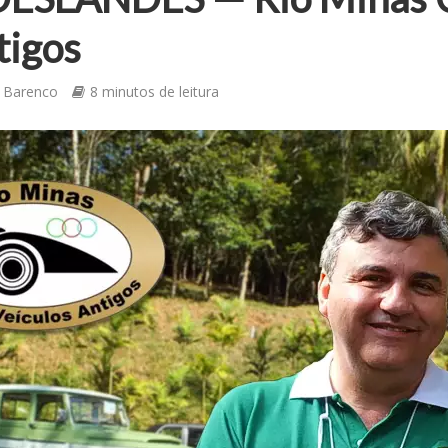
tigos
 Barenco
8 minutos de leitura