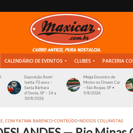
CALENDÁRIO DE EVENTOS
CLUBES
PARCERIA CO
l
Exposição Romi-
Mega Encontro de
Isetta 70 anos –
Motos no Dream Car
s
Santa Bárbara
– São Roque, SP •
d’Oeste, SP – 14 a
9/8/2026
30/8/2026
TE, COM FATIMA BARENCO
•
CONTEÚDO
•
NOSSOS COLUNISTAS
ESLANDES — Rio Minas C