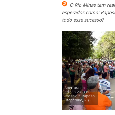
O Rio Minas tem reali
esperados como: Raposo
todo esse sucesso?
Abertura da
edição 2013 do
Passeio a Raposo
(Itaperuna, RJ)