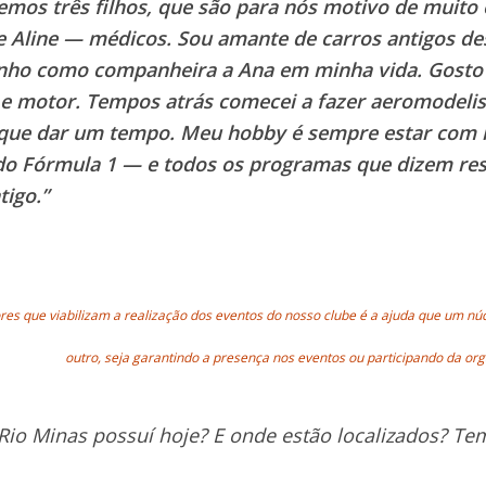
mos três filhos, que são para nós motivo de muito o
e Aline — médicos. Sou amante de carros antigos d
enho como companheira a Ana em minha vida. Gosto
 e motor. Tempos atrás comecei a fazer aeromodeli
e que dar um tempo. Meu hobby é sempre estar com 
ndo Fórmula 1 — e todos os programas que dizem re
igo.”
res que viabilizam a realização dos eventos do nosso clube é a ajuda que um nú
outro, seja garantindo a presença nos eventos ou participando da or
Rio Minas possuí hoje? E onde estão localizados? T