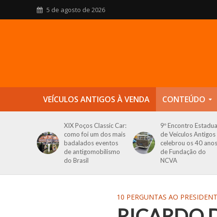
5 de agosto de 2026
VEÍCULOS ANTIGOS À VENDA
CONTEÚDO
XIX Poços Classic Car:
9º Encontro Estadua
como foi um dos mais
de Veículos Antigos
badalados eventos
celebrou os 40 ano
de antigomobilismo
de Fundação do
do Brasil
NCVA
10 PERGUNTAS AO PRESIDEN
RICARDO D