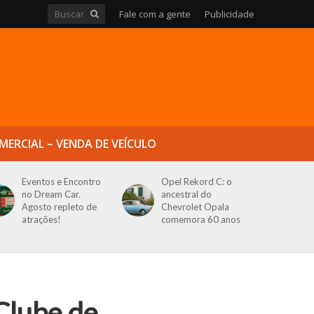
Fale com a gente
Publicidade
MERCIAL – VENDA DE VEÍCULO
Eventos e Encontro
Opel Rekord C: o
no Dream Car.
ancestral do
Agosto repleto de
Chevrolet Opala
atrações!
comemora 60 anos
lube de