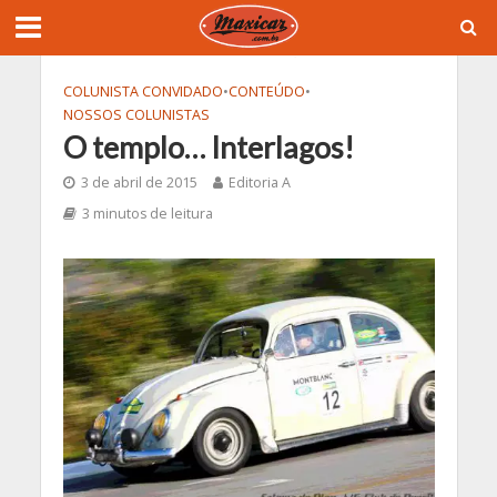
COLUNISTA CONVIDADO
•
CONTEÚDO
•
NOSSOS COLUNISTAS
O templo… Interlagos!
3 de abril de 2015
Editoria A
3 minutos de leitura