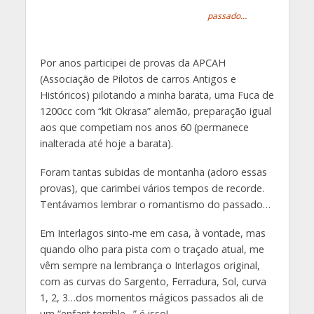
passado…
Por anos participei de provas da APCAH
(Associação de Pilotos de carros Antigos e
Históricos) pilotando a minha barata, uma Fuca de
1200cc com “kit Okrasa” alemão, preparação igual
aos que competiam nos anos 60 (permanece
inalterada até hoje a barata).
Foram tantas subidas de montanha (adoro essas
provas), que carimbei vários tempos de recorde.
Tentávamos lembrar o romantismo do passado…
Em Interlagos sinto-me em casa, à vontade, mas
quando olho para pista com o traçado atual, me
vêm sempre na lembrança o Interlagos original,
com as curvas do Sargento, Ferradura, Sol, curva
1, 2, 3…dos momentos mágicos passados ali de
um “enfant terrible…” é isso!