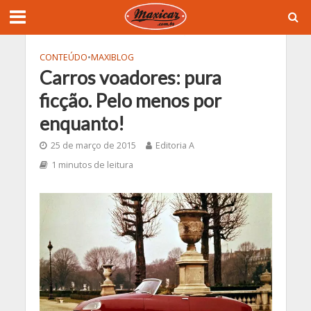
CONTEÚDO
•
MAXIBLOG
Carros voadores: pura
ficção. Pelo menos por
enquanto!
25 de março de 2015
Editoria A
1 minutos de leitura