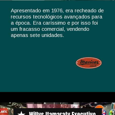
Apresentado em 1976, era recheado de
recursos tecnológicos avançados para
a época. Era caríssimo e por isso foi
um fracasso comercial, vendendo
apenas sete unidades.
Opening
https://www.maxicar.com.br/2019/10/lafer-ll-o-sofisticado-irmao-maior-do-mp-lafer/
Willys Itamaraty Executivo