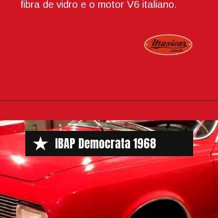
fibra de vidro e o motor V6 italiano.
Opening
https://www.maxicar.com.br/2023/07/ibap-o-sonho-impossivel-de-construir-uma-fabrica-de-automoveis-no-brasil/
IBAP Democrata 1968