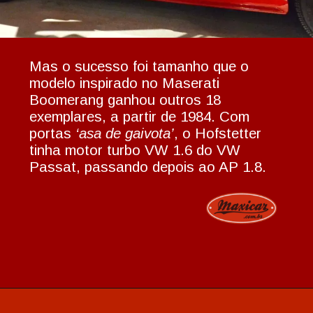
Mas o sucesso foi tamanho que o
modelo inspirado no Maserati
Boomerang ganhou outros 18
exemplares, a partir de 1984. Com
portas
‘asa de gaivota’
, o Hofstetter
tinha motor turbo VW 1.6 do VW
Passat, passando depois ao AP 1.8.
Opening
https://www.maxicar.com.br/2022/07/assista-hofstetter-o-sonho-futurista-de-um-garoto/