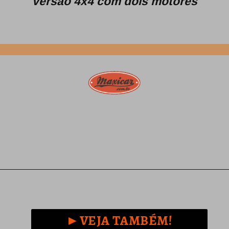
versão 4x4 com dois motores
Opening
https://www.maxicar.com.br/2024/05/citroen-2cv-sahara-a-estranha-versao-com-dois-motores/
►VEJA TAMBÉM!