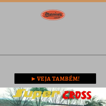
Opening
https://www.maxicar.com.br/2024/04/mitsubishi-jeep-j37-a-prima-japonesa-da-nossa-rural/
►VEJA TAMBÉM!