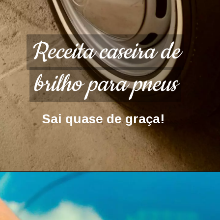
Receita caseira de
Receita caseira de
brilho para pneus
brilho para pneus
Sai quase de graça!