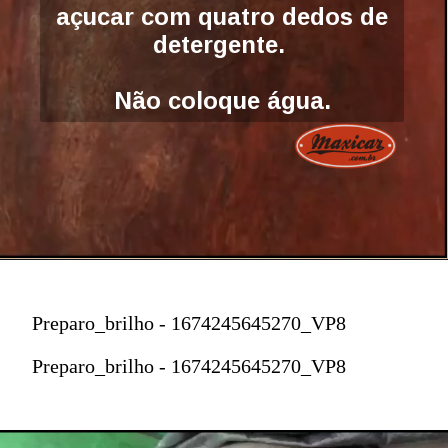
açucar com quatro dedos de
detergente.
Não coloque água.
Preparo_brilho - 1674245645270_VP8
Preparo_brilho - 1674245645270_VP8