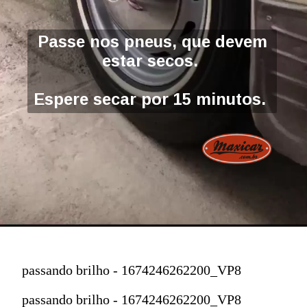
Passe nos pneus, que devem
estar secos.
Espere secar por 15 minutos.
passando brilho - 1674246262200_VP8
passando brilho - 1674246262200_VP8