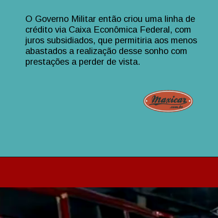
O Governo Militar então criou uma linha de
crédito via Caixa Econômica Federal, com
juros subsidiados, que permitiria aos menos
abastados a realização desse sonho com
prestações a perder de vista.