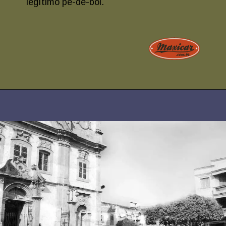
legítimo pé-de-boi.