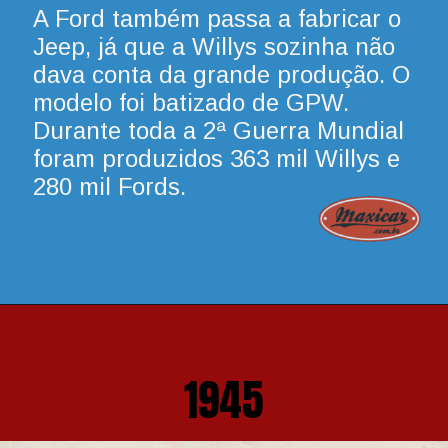
A Ford também passa a fabricar o 
Jeep, já que a Willys sozinha não 
dava conta da grande produção. O 
modelo foi batizado de GPW. 
Durante toda a 2ª Guerra Mundial 
foram produzidos 363 mil Willys e 
280 mil Fords.
1945