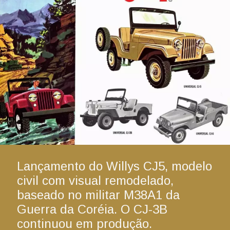
Lançamento do Willys CJ5, modelo 
civil com visual remodelado, 
baseado no militar M38A1 da 
Guerra da Coréia. O CJ-3B 
continuou em produção.