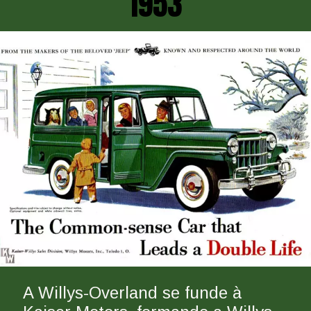
1953
A Willys-Overland se funde à 