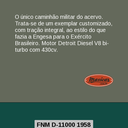
O único caminhão militar do acervo.
Trata-se de um exemplar customizado,
com tração integral, ao estilo do que
fazia a Engesa para o Exército
Brasileiro. Motor Detroit Diesel V8 bi-
turbo com 430cv.
FNM D-11000 1958
FNM D-11000 1958