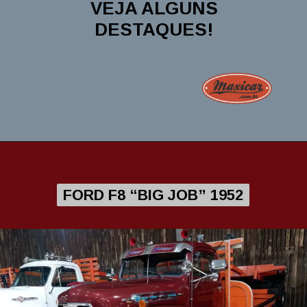
VEJA ALGUNS
DESTAQUES!
FORD F8 “BIG JOB” 1952
FORD F8 “BIG JOB” 1952