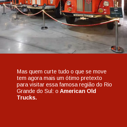
Mas quem curte tudo o que se move
tem agora mais um ótimo pretexto
para visitar essa famosa região do Rio
Grande do Sul: o
American Old
Trucks.