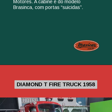
Motores. A cabine é do modelo
Brasinca, com portas “suicidas”.
DIAMOND T FIRE TRUCK 1958
DIAMOND T FIRE TRUCK 1958