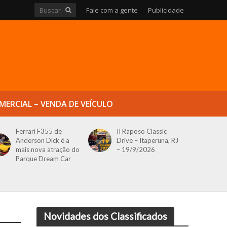
Fale com a gente
Publicidade
MERCIAL – VENDA DE VEÍCULO
Ferrari F355 de
II Raposo Classic
Anderson Dick é a
Drive – Itaperuna, RJ
mais nova atração do
– 19/9/2026
Parque Dream Car
Novidades dos Classificados