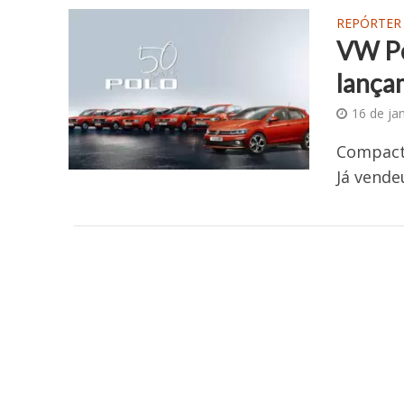
REPÓRTER
VW Po
lança
16 de ja
Compacto
Já vende