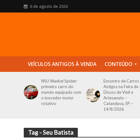
6 de agosto de 2026
VEÍCULOS ANTIGOS À VENDA
CONTEÚDO
NSU Wankel Spider:
Encontro de Carros
primeiro carro do
Antigos na Feira de
mundo equipado com
Discos de Vinil e
o inovador motor
Artesanato –
rotativo
Catanduva, SP –
14/8/2026
Tag - Seu Batista