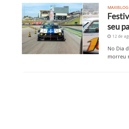
MAXIBLOG
Festiv
seu p
12 de ag
No Dia 
morreu n