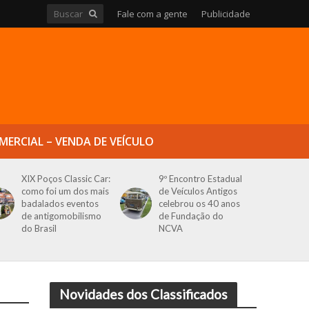
Fale com a gente
Publicidade
MERCIAL – VENDA DE VEÍCULO
XIX Poços Classic Car:
9º Encontro Estadual
como foi um dos mais
de Veículos Antigos
badalados eventos
celebrou os 40 anos
de antigomobilismo
de Fundação do
do Brasil
NCVA
Novidades dos Classificados