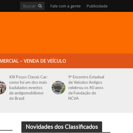
Fale com a gente
Publicidade
MERCIAL – VENDA DE VEÍCULO
XIX Poços Classic Car:
9º Encontro Estadual
como foi um dos mais
de Veículos Antigos
badalados eventos
celebrou os 40 anos
de antigomobilismo
de Fundação do
do Brasil
NCVA
Novidades dos Classificados