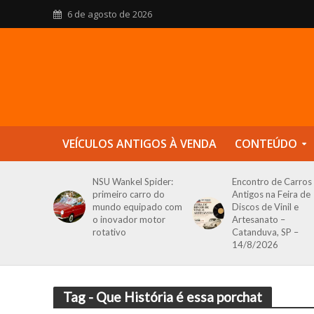
6 de agosto de 2026
VEÍCULOS ANTIGOS À VENDA
CONTEÚDO
NSU Wankel Spider:
Encontro de Carros
primeiro carro do
Antigos na Feira de
mundo equipado com
Discos de Vinil e
o inovador motor
Artesanato –
rotativo
Catanduva, SP –
14/8/2026
Tag - Que História é essa porchat