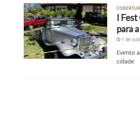
COBERTUR
I Fest
para 
1 de out
Evento a
cidade