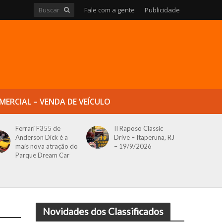
Fale com a gente
Publicidade
MERCIAL – VENDA DE VEÍCULO
Ferrari F355 de
II Raposo Classic
Anderson Dick é a
Drive – Itaperuna, RJ
mais nova atração do
– 19/9/2026
Parque Dream Car
Novidades dos Classificados