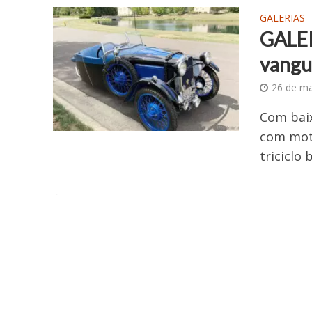
GALERIAS
GALER
vangua
26 de m
Com baix
com moto
triciclo 