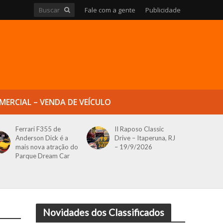
Fale com a gente
Publicidade
MERCIAL – VENDA DE VEÍCULO
Ferrari F355 de
II Raposo Classic
Anderson Dick é a
Drive – Itaperuna, RJ
mais nova atração do
– 19/9/2026
Parque Dream Car
Novidades dos Classificados