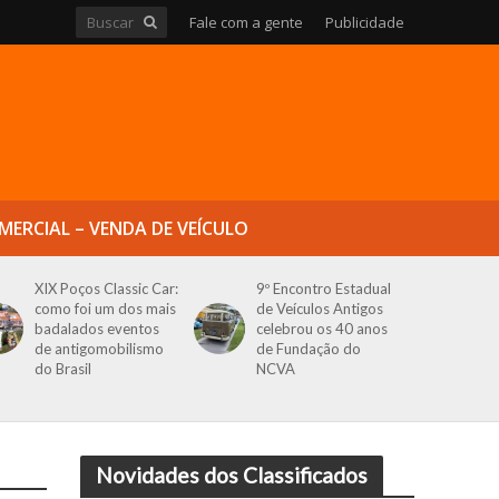
Fale com a gente
Publicidade
MERCIAL – VENDA DE VEÍCULO
XIX Poços Classic Car:
9º Encontro Estadual
como foi um dos mais
de Veículos Antigos
badalados eventos
celebrou os 40 anos
de antigomobilismo
de Fundação do
do Brasil
NCVA
Novidades dos Classificados