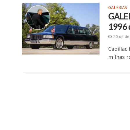
GALERIAS
GALER
1996 d
20 de d
Cadillac
milhas 