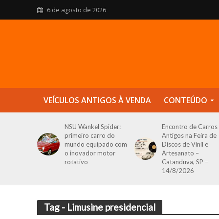
6 de agosto de 2026
VEÍCULOS ANTIGOS À VENDA
CONTEÚDO
NSU Wankel Spider:
Encontro de Carros
primeiro carro do
Antigos na Feira de
mundo equipado com
Discos de Vinil e
o inovador motor
Artesanato –
rotativo
Catanduva, SP –
14/8/2026
Tag - Limusine presidencial